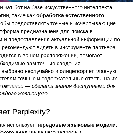
и чат-бот на базе искусственного интеллекта,
гии, такие как
обработка естественного
чтобы предоставлять точные и исчерпывающие
атформа предназначена для поиска в
и и предоставления актуальной информации по
y рекомендуют видеть в инструменте партнера
ходится в вашем распоряжении, помогает
обходимые вам точные сведения.
о выбрано неслучайно и олицетворяет главную
телям точные и содержательные ответы на их,
компании — сделать знания доступными для
каждого желающего.
ет Perplexity?
рая использует
передовые языковые модели
,
бокого анализа вашего запроса и