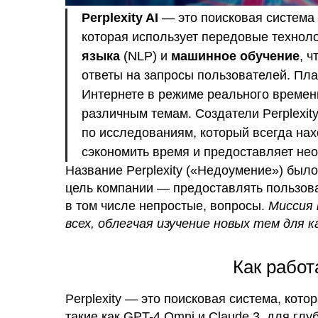
Perplexity AI
— это поисковая система 
которая использует передовые техноло
языка
(NLP) и
машинное обучение
, 
ответы на запросы пользователей. Пл
Интернете в режиме реального времен
различным темам. Создатели Perplexit
по исследованиям, который всегда на
сэкономить время и предоставляет не
Название Perplexity («Недоумение») был
цель компании — предоставлять пользова
в том числе непростые, вопросы.
Миссия 
всех, облегчая изучение новых тем для 
Как работа
Perplexity — это поисковая система, кото
такие как GPT-4 Omni и Claude 3, для глу