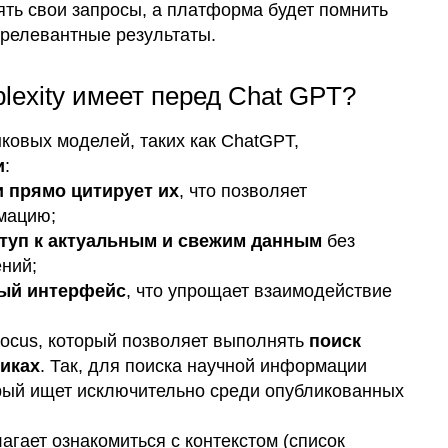
ять свои запросы, а платформа будет помнить
релевантные результаты.
lexity имеет перед Chat GPT?
ыковых моделей, таких как ChatGPT,
и
:
и прямо цитирует их
, что позволяет
мацию;
туп к актуальным и свежим данным
без
ний;
ный интерфейс
, что упрощает взаимодействие
Focus, который позволяет выполнять
поиск
иках
. Так, для поиска научной информации
рый ищет исключительно среди опубликованных
гает ознакомиться с контекстом (список