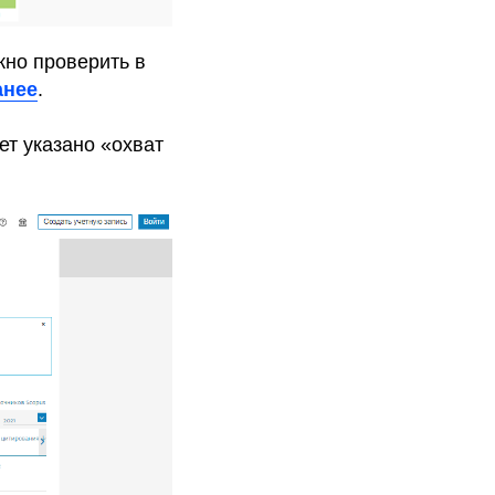
жно проверить в
анее
.
ет указано «охват