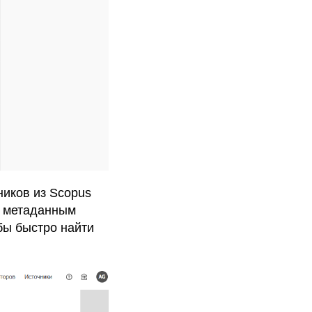
ников из Scopus
м метаданным
бы быстро найти