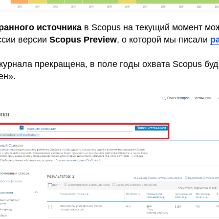
ранного источника
в Scopus на текущий момент мо
ссии версии
Scopus Preview
, о которой мы писали
р
урнала прекращена, в поле годы охвата Scopus буд
ен».