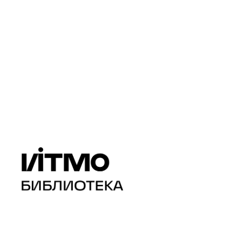
Поиск н
издател