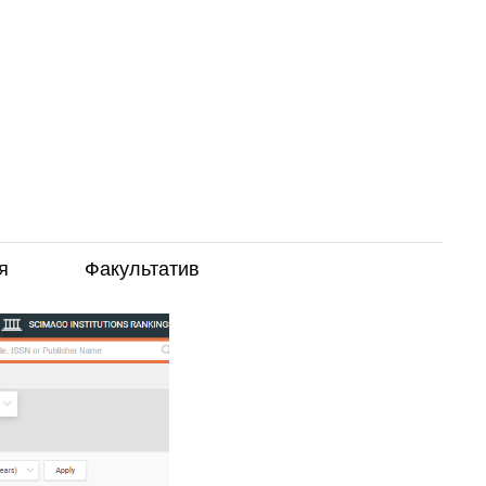
ких
их изданий
евантные
о стране
. Удобно
в каком наивысшем
я
Факультатив