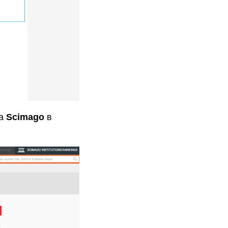
та
Scimago
в